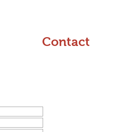
 faisons nous ?
Les métiers du paysage
Ils parlent d
Contact